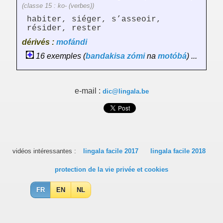
(classe 15 : ko- (verbes))
habiter, siéger, s’asseoir,
résider, rester
dérivés :
mofándi
16 exemples (
bandakisa
zómi
na
motóbá
) ...
e-mail :
dic@lingala.be
vidéos intéressantes :
lingala facile 2017
lingala facile 2018
protection de la vie privée et cookies
FR
EN
NL