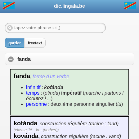
dic.lingala.be
garder
freetext
fanda
fanda
,
forme d'un verbe
infinitif
:
kofánda
temps
: (
etinda
)
impératif
(
marche ! partons !
écoutez ! ...
)
personne
: deuxième personne singulier (
tu
)
kofánda
,
construction régulière (racine : fand)
(classe 15 : ko- (verbes))
kovánda
,
construction régulière (racine : vand)