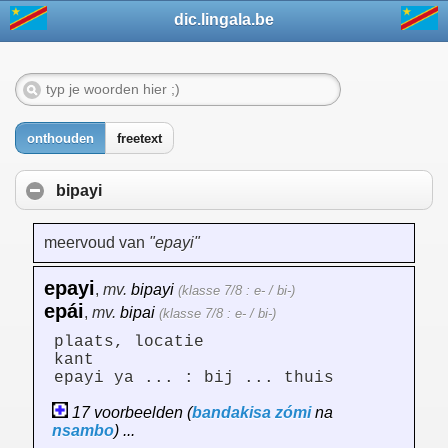
dic.lingala.be
onthouden
freetext
bipayi
meervoud van
"epayi"
epayi
,
mv.
bipayi
(klasse 7/8 : e- / bi-)
epái
,
mv.
bipai
(klasse 7/8 : e- / bi-)
plaats, locatie
kant
epayi ya ... : bij ... thuis
17 voorbeelden (
bandakisa
zómi
na
nsambo
) ...