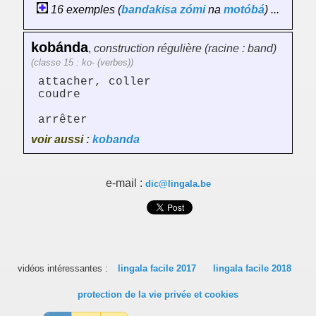
16 exemples (
bandakisa
zómi
na
motóbá
) ...
kobánda
,
construction régulière (racine : band)
(classe 15 : ko- (verbes))
attacher, coller
coudre
arrêter
voir aussi :
kobanda
e-mail :
dic@lingala.be
vidéos intéressantes :
lingala facile 2017
lingala facile 2018
protection de la vie privée et cookies