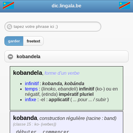
dic.lingala.be
garder
freetext
kobandela
kobandela
,
forme d'un verbe
infinitif
:
kobanda, kobánda
temps
: (
linoko
,
ebandeli
)
infinitif
(ko-) ou en
négatif, (
etinda
)
impératif pluriel
infixe
: -el :
applicatif
(
... pour ... / subir
)
kobanda
,
construction régulière (racine : band)
(classe 15 : ko- (verbes))
débuter, commencer