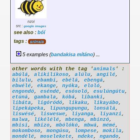
nzoi
src :
google images
see also :
bóí
tags :
animals
5 examples (
bandakisa
mítáno
) ...
other words with the tag '
animals
' :
abúlá
,
alíkilíkoso
,
alúlu
,
angilé
,
bilulu
,
ebambi
,
ebélá
,
ebengá
,
ebwélé
,
ekange
,
nyóka
,
eloló
,
engondó
,
eséndé
,
esósoló
,
esulúngútu
,
etúná
,
gambala
,
kóbá
,
libanki
,
libáta
,
ligóródó
,
likaku
,
likayábo
,
lipekápeka
,
lipungupungu
,
lonsálá
,
liswésé
,
lisweswe
,
liyanga
,
liyanzi
,
malwa
,
likélélé
,
mbenga
,
mbínzó
,
mbisi
,
mbizo
,
mbólókó
,
mbwá
,
mémé
,
mokomboso
,
mongúsu
,
lompese
,
mokila
,
mondélé
,
moselekete
,
ndeke
,
ngando
,