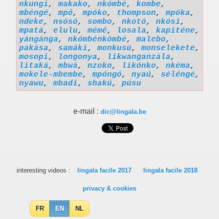
nkungi
,
makako
,
nkómbé
,
kombe
,
mbéngé
,
mpô
,
mpóko
,
thompson
,
mpóka
,
ndeke
,
nsósó
,
sombo
,
nkotó
,
nkósi
,
mpatá
,
elulu
,
mémé
,
losala
,
kapíténe
,
yángánga
,
nkómbénkómbé
,
malebo
,
pakása
,
samáki
,
monkusú
,
monselekete
,
mosopi
,
longonya
,
likwanganzála
,
litaká
,
mbwá
,
nzoko
,
likónko
,
nkéma
,
mokele-mbembe
,
mpóngó
,
nyaú
,
séléngé
,
nyawu
,
mbadi
,
shakú
,
púsu
e-mail :
dic@lingala.be
interesting videos :
lingala facile 2017
lingala facile 2018
privacy & cookies
FR
EN
NL