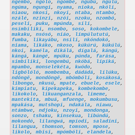
ngémbo
,
ngolo
,
ngómbé
,
ngubú
,
ngúlu
,
ngúma
,
ngungi
,
nyama
,
nioka
,
nkóli
,
niaou
,
nkosi
,
nkoyi
,
ntaba
,
ntambo
,
nzálé
,
nzinzi
,
nzói
,
nzoku
,
nzombó
,
peseli
,
puku
,
mpúnda
,
sili
,
nsímbiliki
,
nsombo
,
soso
,
kokombele
,
makaku
,
nsósó
,
niáo
,
limpúlututú
,
fumba
,
likayábu
,
nsili
,
nkóndokó
,
niama
,
likáko
,
nkoso
,
kúkúrú
,
kúkúlú
,
nkoi
,
kaméla
,
díkálá
,
dígalá
,
kángú
,
kángá
,
kángé
,
mpúku
,
púnda
,
farása
,
simbiliki
,
longembú
,
nkóbá
,
lipiká
,
mpambo
,
monselékéta
,
kwódo
,
ligbólóló
,
mombemba
,
dádádá
,
lilúku
,
ndôngê
,
mondôngê
,
mbómbóli
,
kosákosá
,
libongo
,
nkusú
,
mpate
,
ebuele
,
esele
,
kimpiatu
,
kipekapeka
,
kombekombe
,
likokolo
,
likuanganzala
,
limeme
,
mantekita
,
mbuá
,
mfuenge
,
mokumbusu
,
mpakása
,
mutshopi
,
ndakála
,
niawu
,
ntámbwe
,
ndjoku
,
nzoyi
,
mondonga
,
sonzo
,
tshaku
,
kinsekua
,
libúndú
,
mokondó
,
lilangwá
,
mpíodi
,
saladini
,
lilangua
,
thomson
,
tomson
,
mpose
,
likolo
,
mbisi
,
mpómbóli
,
elandela
,