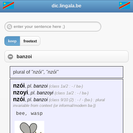
dic.lingala.be
keep
freetext
banzoi
plural of
"nzói", "nzói"
nzói
,
pl.
banzoi
(class 1a/2 : - / ba-)
nzoyi
,
pl.
banzoyi
(class 1a/2 : - / ba-)
nzói
,
pl.
banzoi
(class 9/10 (2) : - / - (ba-) : plural
invariable from context (or informal/modern ba-))
bee, wasp