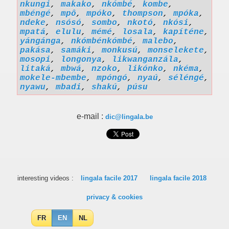
nkungi
,
makako
,
nkómbé
,
kombe
,
mbéngé
,
mpô
,
mpóko
,
thompson
,
mpóka
,
ndeke
,
nsósó
,
sombo
,
nkotó
,
nkósi
,
mpatá
,
elulu
,
mémé
,
losala
,
kapíténe
,
yángánga
,
nkómbénkómbé
,
malebo
,
pakása
,
samáki
,
monkusú
,
monselekete
,
mosopi
,
longonya
,
likwanganzála
,
litaká
,
mbwá
,
nzoko
,
likónko
,
nkéma
,
mokele-mbembe
,
mpóngó
,
nyaú
,
séléngé
,
nyawu
,
mbadi
,
shakú
,
púsu
e-mail :
dic@lingala.be
interesting videos :
lingala facile 2017
lingala facile 2018
privacy & cookies
FR
EN
NL