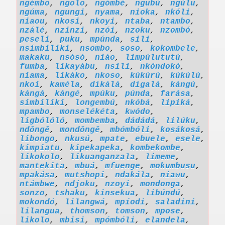
ngémbo
,
ngolo
,
ngómbé
,
ngubú
,
ngúlu
,
ngúma
,
ngungi
,
nyama
,
nioka
,
nkóli
,
niaou
,
nkosi
,
nkoyi
,
ntaba
,
ntambo
,
nzálé
,
nzinzi
,
nzói
,
nzoku
,
nzombó
,
peseli
,
puku
,
mpúnda
,
sili
,
nsímbiliki
,
nsombo
,
soso
,
kokombele
,
makaku
,
nsósó
,
niáo
,
limpúlututú
,
fumba
,
likayábu
,
nsili
,
nkóndokó
,
niama
,
likáko
,
nkoso
,
kúkúrú
,
kúkúlú
,
nkoi
,
kaméla
,
díkálá
,
dígalá
,
kángú
,
kángá
,
kángé
,
mpúku
,
púnda
,
farása
,
simbiliki
,
longembú
,
nkóbá
,
lipiká
,
mpambo
,
monselékéta
,
kwódo
,
ligbólóló
,
mombemba
,
dádádá
,
lilúku
,
ndôngê
,
mondôngê
,
mbómbóli
,
kosákosá
,
libongo
,
nkusú
,
mpate
,
ebuele
,
esele
,
kimpiatu
,
kipekapeka
,
kombekombe
,
likokolo
,
likuanganzala
,
limeme
,
mantekita
,
mbuá
,
mfuenge
,
mokumbusu
,
mpakása
,
mutshopi
,
ndakála
,
niawu
,
ntámbwe
,
ndjoku
,
nzoyi
,
mondonga
,
sonzo
,
tshaku
,
kinsekua
,
libúndú
,
mokondó
,
lilangwá
,
mpíodi
,
saladini
,
lilangua
,
thomson
,
tomson
,
mpose
,
likolo
,
mbisi
,
mpómbóli
,
elandela
,