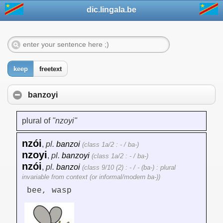
dic.lingala.be
keep
freetext
banzoyi
plural of
"nzoyi"
nzói
,
pl.
banzoi
(class 1a/2 : - / ba-)
nzoyi
,
pl.
banzoyi
(class 1a/2 : - / ba-)
nzói
,
pl.
banzoi
(class 9/10 (2) : - / - (ba-) : plural
invariable from context (or informal/modern ba-))
bee, wasp