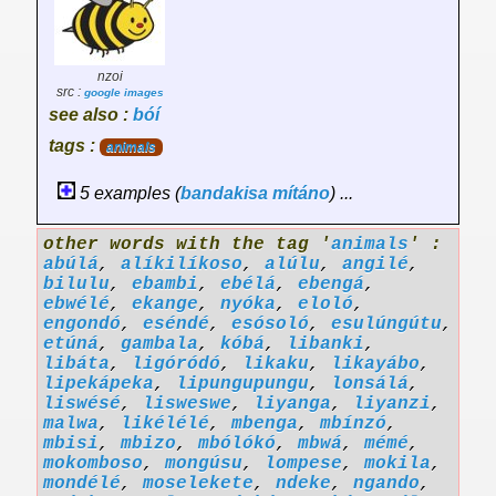
nzoi
src :
google images
see also :
bóí
tags :
animals
5 examples (
bandakisa
mítáno
) ...
other words with the tag '
animals
' :
abúlá
,
alíkilíkoso
,
alúlu
,
angilé
,
bilulu
,
ebambi
,
ebélá
,
ebengá
,
ebwélé
,
ekange
,
nyóka
,
eloló
,
engondó
,
eséndé
,
esósoló
,
esulúngútu
,
etúná
,
gambala
,
kóbá
,
libanki
,
libáta
,
ligóródó
,
likaku
,
likayábo
,
lipekápeka
,
lipungupungu
,
lonsálá
,
liswésé
,
lisweswe
,
liyanga
,
liyanzi
,
malwa
,
likélélé
,
mbenga
,
mbínzó
,
mbisi
,
mbizo
,
mbólókó
,
mbwá
,
mémé
,
mokomboso
,
mongúsu
,
lompese
,
mokila
,
mondélé
,
moselekete
,
ndeke
,
ngando
,