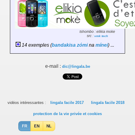
tshombo : elikia moke
src :
vmk tech
14 exemples (
bandakisa
zómi
na
mínei
) ...
e-mail :
dic@lingala.be
vidéos intéressantes :
lingala facile 2017
lingala facile 2018
protection de la vie privée et cookies
FR
EN
NL