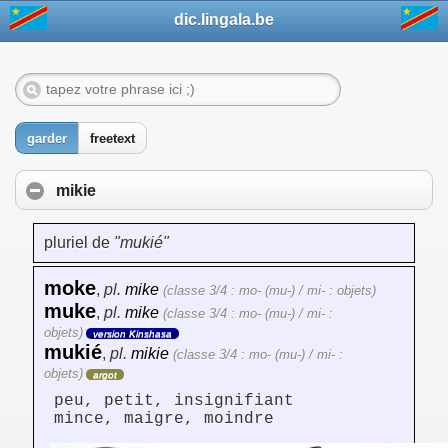
dic.lingala.be
garder
freetext
mikie
pluriel de
"mukié"
moke
,
pl.
mike
(classe 3/4 : mo- (mu-) / mi- : objets)
muke
,
pl.
mike
(classe 3/4 : mo- (mu-) / mi- :
objets)
version Kinshasa
mukié
,
pl.
mikie
(classe 3/4 : mo- (mu-) / mi- :
objets)
argot
peu, petit, insignifiant
mince, maigre, moindre