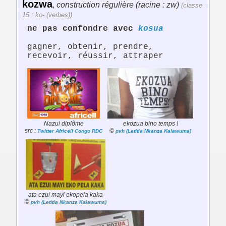
kozwa
,
construction régulière (racine : zw)
(classe
15 : ko- (verbes))
ne pas confondre avec
kosua
gagner, obtenir, prendre,
recevoir, réussir, attraper
Nazui diplôme
ekozua bino temps !
src :
©
Twitter Africell Congo RDC
pvh (Letitia Nkanza Kalawuma)
ata ezui mayi ekopela kaka
©
pvh (Letitia Nkanza Kalawuma)