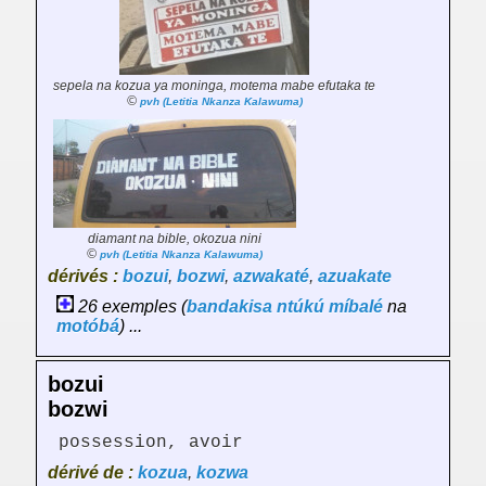
sepela na kozua ya moninga, motema mabe efutaka te
©
pvh (Letitia Nkanza Kalawuma)
diamant na bible, okozua nini
©
pvh (Letitia Nkanza Kalawuma)
dérivés :
bozui
,
bozwi
,
azwakaté
,
azuakate
26 exemples (
bandakisa
ntúkú
míbalé
na
motóbá
) ...
bozui
bozwi
possession, avoir
dérivé de :
kozua
,
kozwa