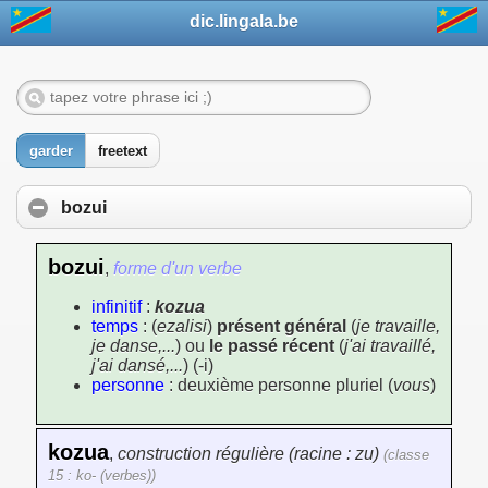
dic.lingala.be
garder
freetext
bozui
bozui
,
forme d'un verbe
infinitif
:
kozua
temps
: (
ezalisi
)
présent général
(
je travaille,
je danse,...
) ou
le passé récent
(
j'ai travaillé,
j'ai dansé,...
) (-i)
personne
: deuxième personne pluriel (
vous
)
kozua
,
construction régulière (racine : zu)
(classe
15 : ko- (verbes))