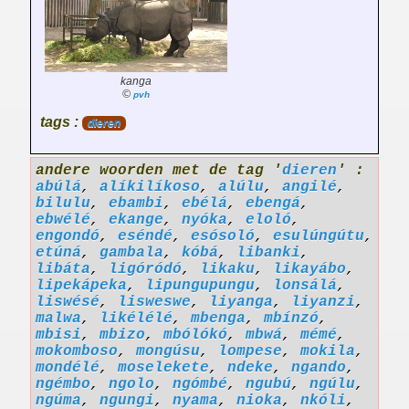
kanga
©
pvh
tags :
dieren
andere woorden met de tag '
dieren
' :
abúlá
,
alíkilíkoso
,
alúlu
,
angilé
,
bilulu
,
ebambi
,
ebélá
,
ebengá
,
ebwélé
,
ekange
,
nyóka
,
eloló
,
engondó
,
eséndé
,
esósoló
,
esulúngútu
,
etúná
,
gambala
,
kóbá
,
libanki
,
libáta
,
ligóródó
,
likaku
,
likayábo
,
lipekápeka
,
lipungupungu
,
lonsálá
,
liswésé
,
lisweswe
,
liyanga
,
liyanzi
,
malwa
,
likélélé
,
mbenga
,
mbínzó
,
mbisi
,
mbizo
,
mbólókó
,
mbwá
,
mémé
,
mokomboso
,
mongúsu
,
lompese
,
mokila
,
mondélé
,
moselekete
,
ndeke
,
ngando
,
ngémbo
,
ngolo
,
ngómbé
,
ngubú
,
ngúlu
,
ngúma
,
ngungi
,
nyama
,
nioka
,
nkóli
,