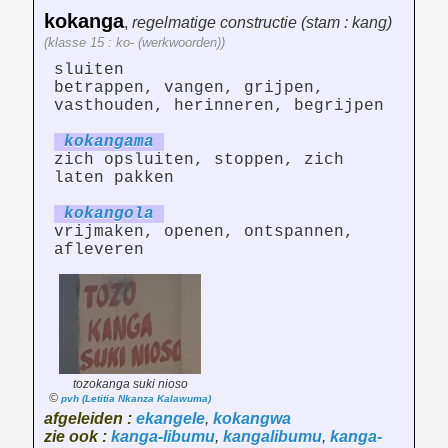
kokanga
,
regelmatige constructie (stam : kang)
(klasse 15 : ko- (werkwoorden))
sluiten
betrappen, vangen, grijpen,
vasthouden, herinneren, begrijpen
kokang
am
a
zich opsluiten, stoppen, zich
laten pakken
kokang
ol
a
vrijmaken, openen, ontspannen,
afleveren
tozokanga suki nioso
©
pvh (Letitia Nkanza Kalawuma)
afgeleiden :
ekangele
,
kokangwa
zie ook :
kanga-libumu
,
kangalibumu
,
kanga-