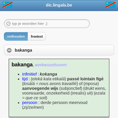
dic.lingala.be
onthouden
freetext
bakanga
bakanga
,
werkwoordsvorm
infinitief
:
kokanga
tijd
: (
eleká kala etikalá
)
passé lointain figé
(
tosálá = nous avons travaillé
) of (
mposa
)
aanvoegende wijs
(subjonctief) (drukt wens,
voorwaarde, onzekerheid (irrealis) uit) (
ezala
= que ce soit
)
persoon
: derde persoon meervoud
(
zij/ze/men
)