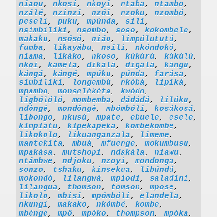
niaou
,
nkosi
,
nkoyi
,
ntaba
,
ntambo
,
nzálé
,
nzinzi
,
nzói
,
nzoku
,
nzombó
,
peseli
,
puku
,
mpúnda
,
sili
,
nsímbiliki
,
nsombo
,
soso
,
kokombele
,
makaku
,
nsósó
,
niáo
,
limpúlututú
,
fumba
,
likayábu
,
nsili
,
nkóndokó
,
niama
,
likáko
,
nkoso
,
kúkúrú
,
kúkúlú
,
nkoi
,
kaméla
,
díkálá
,
dígalá
,
kángú
,
kángá
,
kángé
,
mpúku
,
púnda
,
farása
,
simbiliki
,
longembú
,
nkóbá
,
lipiká
,
mpambo
,
monselékéta
,
kwódo
,
ligbólóló
,
mombemba
,
dádádá
,
lilúku
,
ndôngê
,
mondôngê
,
mbómbóli
,
kosákosá
,
libongo
,
nkusú
,
mpate
,
ebuele
,
esele
,
kimpiatu
,
kipekapeka
,
kombekombe
,
likokolo
,
likuanganzala
,
limeme
,
mantekita
,
mbuá
,
mfuenge
,
mokumbusu
,
mpakása
,
mutshopi
,
ndakála
,
niawu
,
ntámbwe
,
ndjoku
,
nzoyi
,
mondonga
,
sonzo
,
tshaku
,
kinsekua
,
libúndú
,
mokondó
,
lilangwá
,
mpíodi
,
saladini
,
lilangua
,
thomson
,
tomson
,
mpose
,
likolo
,
mbisi
,
mpómbóli
,
elandela
,
nkungi
,
makako
,
nkómbé
,
kombe
,
mbéngé
,
mpô
,
mpóko
,
thompson
,
mpóka
,