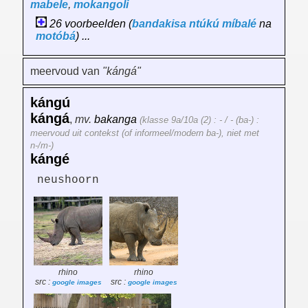
mabele
,
mokangoli
26 voorbeelden (
bandakisa
ntúkú
míbalé
na
motóbá
) ...
meervoud van
"kángá"
kángú
kángá
,
mv.
bakanga
(klasse 9a/10a (2) : - / - (ba-) :
meervoud uit contekst (of informeel/modern ba-), niet met
n-/m-)
kángé
neushoorn
rhino
rhino
src :
src :
google images
google images