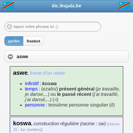
dic.lingala.be
garder
freetext
aswe
aswe
,
forme d'un verbe
infinitif
:
koswa
temps
: (
ezalisi
)
présent général
(
je travaille,
je danse,...
) ou
le passé récent
(
j'ai travaillé,
j'ai dansé,...
) (-i)
personne
: troisième personne singulier (
il
)
koswa
,
construction régulière (racine : sw)
(classe
15 : ko- (verbes))