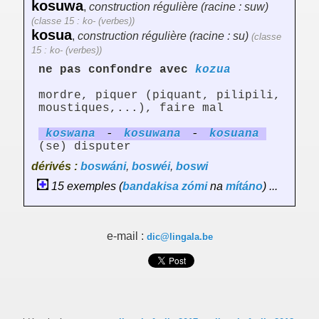
kosuwa
,
construction régulière (racine : suw)
(classe 15 : ko- (verbes))
kosua
,
construction régulière (racine : su)
(classe
15 : ko- (verbes))
ne pas confondre avec
kozua
mordre, piquer (piquant, pilipili,
moustiques,...), faire mal
kosw
an
a
-
kosuw
an
a
-
kosu
an
a
(se) disputer
dérivés :
boswáni
,
boswéi
,
boswi
15 exemples (
bandakisa
zómi
na
mítáno
) ...
e-mail :
dic@lingala.be