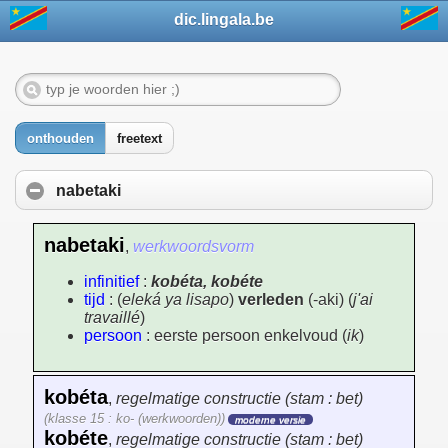
dic.lingala.be
onthouden
freetext
nabetaki
nabetaki
,
werkwoordsvorm
infinitief
:
kobéta, kobéte
tijd
: (
eleká ya lisapo
)
verleden
(-aki) (
j'ai
travaillé
)
persoon
: eerste persoon enkelvoud (
ik
)
kobéta
,
regelmatige constructie (stam : bet)
(klasse 15 : ko- (werkwoorden))
moderne versie
kobéte
,
regelmatige constructie (stam : bet)