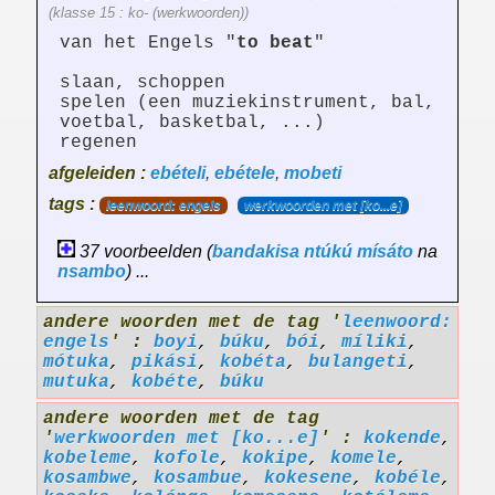
(klasse 15 : ko- (werkwoorden))
van het Engels "
to beat
"
slaan, schoppen
spelen (een muziekinstrument, bal,
voetbal, basketbal, ...)
regenen
afgeleiden :
ebételi
,
ebétele
,
mobeti
tags :
leenwoord: engels
werkwoorden met [ko...e]
37 voorbeelden (
bandakisa
ntúkú
mísáto
na
nsambo
) ...
andere woorden met de tag '
leenwoord:
engels
' :
boyi
,
búku
,
bói
,
míliki
,
mótuka
,
pikási
,
kobéta
,
bulangeti
,
mutuka
,
kobéte
,
búku
andere woorden met de tag
'
werkwoorden met [ko...e]
' :
kokende
,
kobeleme
,
kofole
,
kokipe
,
komele
,
kosambwe
,
kosambue
,
kokesene
,
kobéle
,