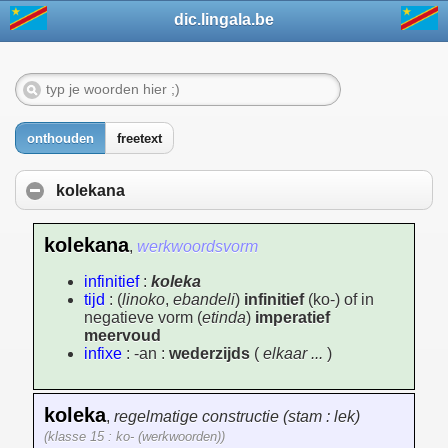
dic.lingala.be
onthouden
freetext
kolekana
kolekana
,
werkwoordsvorm
infinitief
:
koleka
tijd
: (
linoko
,
ebandeli
)
infinitief
(ko-) of in
negatieve vorm (
etinda
)
imperatief
meervoud
infixe
: -an :
wederzijds
(
elkaar ...
)
koleka
,
regelmatige constructie (stam : lek)
(klasse 15 : ko- (werkwoorden))