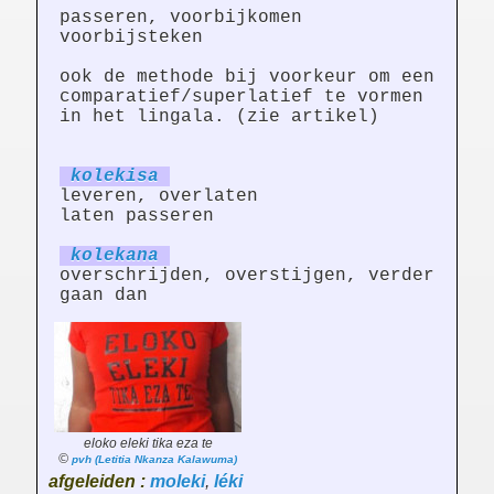
passeren, voorbijkomen
voorbijsteken
ook de methode bij voorkeur om een
comparatief/superlatief te vormen
in het lingala. (zie artikel)
kolek
is
a
leveren, overlaten
laten passeren
kolek
an
a
overschrijden, overstijgen, verder
gaan dan
eloko eleki tika eza te
©
pvh (Letitia Nkanza Kalawuma)
afgeleiden :
moleki
,
léki