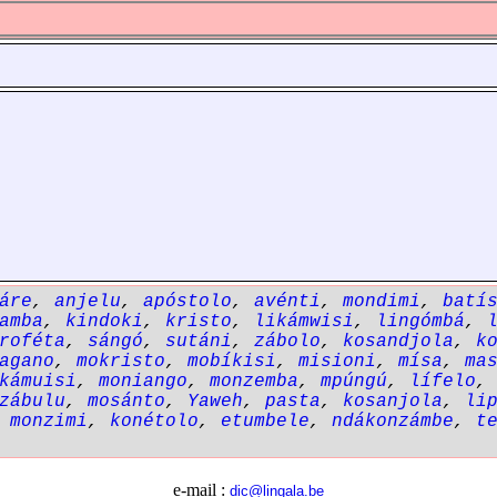
áre
,
anjelu
,
apóstolo
,
avénti
,
mondimi
,
batí
amba
,
kindoki
,
kristo
,
likámwisi
,
lingómbá
,
roféta
,
sángó
,
sutáni
,
zábolo
,
kosandjola
,
k
agano
,
mokristo
,
mobíkisi
,
misioni
,
mísa
,
ma
kámuisi
,
moniango
,
monzemba
,
mpúngú
,
lífelo
zábulu
,
mosánto
,
Yaweh
,
pasta
,
kosanjola
,
li
,
monzimi
,
konétolo
,
etumbele
,
ndákonzámbe
,
t
e-mail :
dic@lingala.be