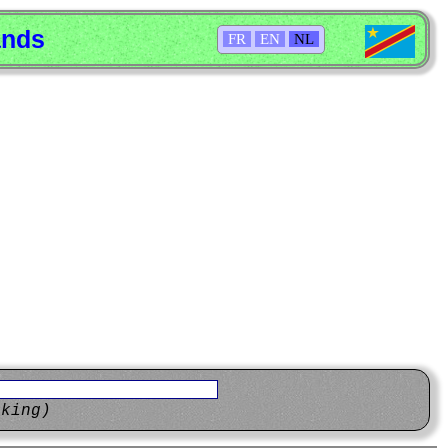
ands
FR
EN
NL
eking)