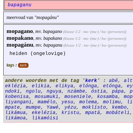
bapaganu
meervoud van
"mopagánu"
mopagano
,
mv.
bapagano
(klasse 1/2 : mo- (mu-) / ba- (personen))
mopakano
,
mv.
bapakano
(klasse 1/2 : mo- (mu-) / ba- (personen))
mopagánu
,
mv.
bapaganu
(klasse 1/2 : mo- (mu-) / ba- (personen))
heiden (ongelovige)
tags :
kerk
andere woorden met de tag '
kerk
' :
abé
,
alt
eklézia
,
elikia
,
elikya
,
elónga
,
etónga
,
ey
ndoki
,
ngolu
,
nguya
,
nzámbe
,
óstia
,
pápa
,
p
kobenisa
,
mosumuki
,
moseniele
,
kosamba
,
mop
liyangani
,
mamélo
,
yesu
,
molema
,
molimu
,
li
mpate
,
mumpe
,
Yawé
,
yézu
,
moklísto
,
kembo
,
likámua
,
ekelézia
,
kristu
,
mpatá
,
mobáteli
likámoa
,
likamóisi