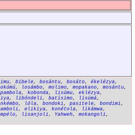
simu
,
bibele
,
bosántu
,
bosáto
,
ékelézya
,
lokúmú
,
losámbo
,
molimo
,
mopakano
,
mosántu
,
opambola
,
kobonda
,
lisúmu
,
eklézya
,
siya
,
libóndeli
,
batísimo
,
lisúmá
,
,
nkémbo
,
lóla
,
bondoki
,
pasitele
,
bondimi
,
pamboli
,
elikiya
,
konétola
,
likámwa
,
empélo
,
lisanjoli
,
Yahweh
,
mokangoli
,