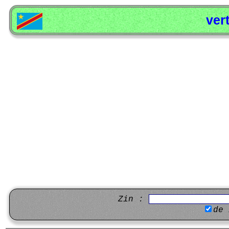
ver
Zin :
de 