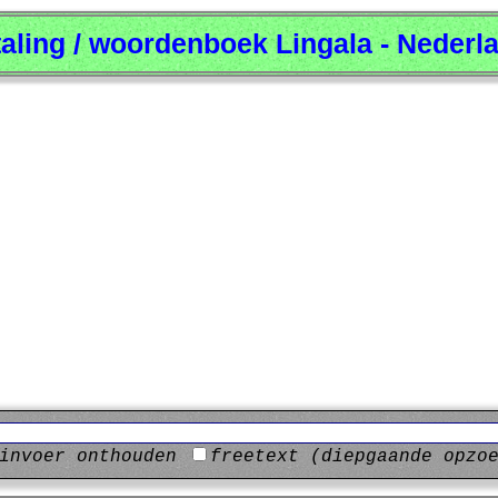
taling / woordenboek Lingala - Nederl
invoer onthouden
freetext (diepgaande opzo