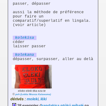
passer, dépasser
aussi la méthode de préférence
pour faire un
comparatif/superlatif en lingala.
(voir article)
kolek
is
a
céder
laisser passer
kolek
an
a
dépasser, surpasser, aller au delà
eloko eleki tika eza te
©
pvh (Letitia Nkanza Kalawuma)
dérivés :
moleki
,
léki
28 exemples (
bandakisa
ntúkú
míbalé
na