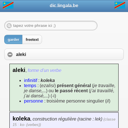
dic.lingala.be
garder
freetext
aleki
aleki
,
forme d'un verbe
infinitif
:
koleka
temps
: (
ezalisi
)
présent général
(
je travaille,
je danse,...
) ou
le passé récent
(
j'ai travaillé,
j'ai dansé,...
) (-i)
personne
: troisième personne singulier (
il
)
koleka
,
construction régulière (racine : lek)
(classe
15 : ko- (verbes))