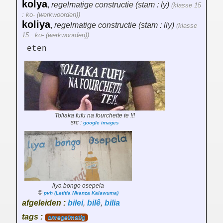
kolya
,
regelmatige constructie (stam : ly)
(klasse 15
: ko- (werkwoorden))
koliya
,
regelmatige constructie (stam : liy)
(klasse
15 : ko- (werkwoorden))
eten
Toliaka fufu na fourchette te !!!
src :
google images
liya bongo osepela
©
pvh (Letitia Nkanza Kalawuma)
afgeleiden :
bilei
,
bilê
,
bilia
tags :
onregelmatig