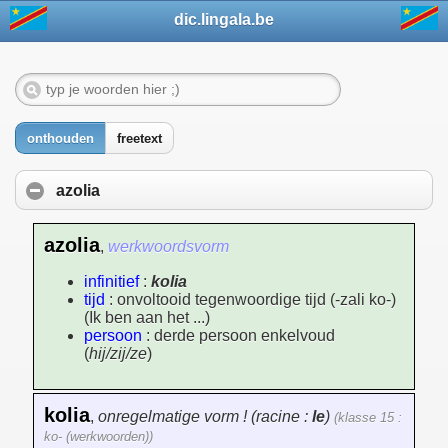
dic.lingala.be
onthouden
freetext
azolia
azolia
,
werkwoordsvorm
infinitief
:
kolia
tijd
: onvoltooid tegenwoordige tijd (-zali ko-)
(Ik ben aan het ...)
persoon
: derde persoon enkelvoud
(
hij/zij/ze
)
kolia
,
onregelmatige vorm ! (racine :
le
)
(klasse 15 :
ko- (werkwoorden))