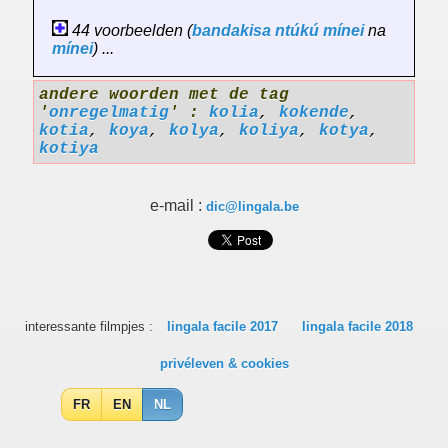
44 voorbeelden (
bandakisa
ntúkú
mínei
na
mínei
) ...
andere woorden met de tag
'
onregelmatig
' :
kolia
,
kokende
,
kotia
,
koya
,
kolya
,
koliya
,
kotya
,
kotiya
e-mail :
dic@lingala.be
interessante filmpjes :
lingala facile 2017
lingala facile 2018
privéleven & cookies
FR
EN
NL