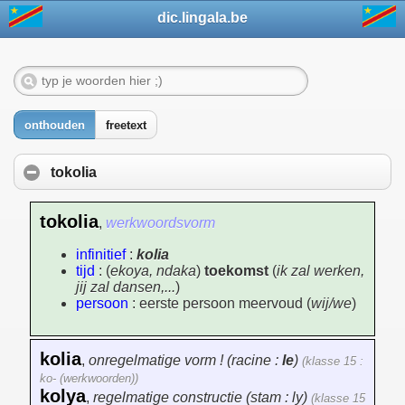
dic.lingala.be
onthouden
freetext
tokolia
tokolia
,
werkwoordsvorm
infinitief
:
kolia
tijd
: (
ekoya, ndaka
)
toekomst
(
ik zal werken,
jij zal dansen,...
)
persoon
: eerste persoon meervoud (
wij/we
)
kolia
,
onregelmatige vorm ! (racine :
le
)
(klasse 15 :
ko- (werkwoorden))
kolya
,
regelmatige constructie (stam : ly)
(klasse 15