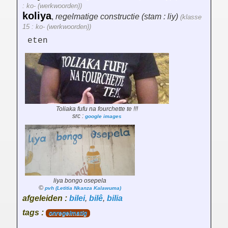
: ko- (werkwoorden))
koliya
,
regelmatige constructie (stam : liy)
(klasse
15 : ko- (werkwoorden))
eten
Toliaka fufu na fourchette te !!!
src :
google images
liya bongo osepela
©
pvh (Letitia Nkanza Kalawuma)
afgeleiden :
bilei
,
bilê
,
bilia
tags :
onregelmatig