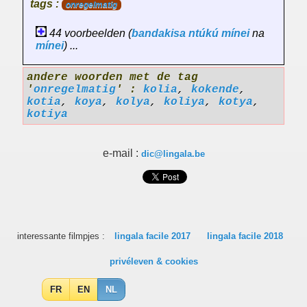
tags :
onregelmatig
44 voorbeelden (
bandakisa
ntúkú
mínei
na
mínei
) ...
andere woorden met de tag
'
onregelmatig
' :
kolia
,
kokende
,
kotia
,
koya
,
kolya
,
koliya
,
kotya
,
kotiya
e-mail :
dic@lingala.be
interessante filmpjes :
lingala facile 2017
lingala facile 2018
privéleven & cookies
FR
EN
NL