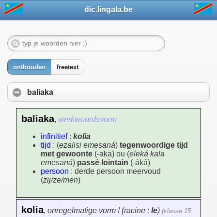
dic.lingala.be
onthouden
freetext
baliaka
baliaka
,
werkwoordsvorm
infinitief
:
kolia
tijd
: (
ezalisi emesaná
)
tegenwoordige tijd
met gewoonte
(-aka) ou (
eleká kala
emesaná
)
passé lointain
(-áká)
persoon
: derde persoon meervoud
(
zij/ze/men
)
kolia
,
onregelmatige vorm ! (racine :
le
)
(klasse 15 :