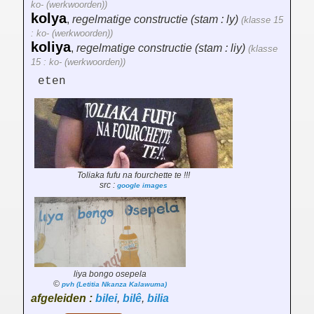
ko- (werkwoorden))
kolya
,
regelmatige constructie (stam : ly)
(klasse 15
: ko- (werkwoorden))
koliya
,
regelmatige constructie (stam : liy)
(klasse
15 : ko- (werkwoorden))
eten
Toliaka fufu na fourchette te !!!
src :
google images
liya bongo osepela
©
pvh (Letitia Nkanza Kalawuma)
afgeleiden :
bilei
,
bilê
,
bilia