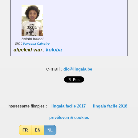
balobi balobi
src :
Vanessa Caixeiro
afgeleid van :
koloba
e-mail :
dic@lingala.be
interessante filmpjes :
lingala facile 2017
lingala facile 2018
privéleven & cookies
FR
EN
NL