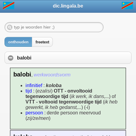
dic.lingala.be
onthouden
freetext
balobi
balobi
,
werkwoordsvorm
infinitief
:
koloba
tijd
: (
ezalisi
)
OTT - onvoltooid
tegenwoordige tijd
(
ik werk, ik dans,...
) of
VTT - voltooid tegenwoordige tijd
(
ik heb
gewerkt, ik heb gedanst,...
) (-i)
persoon
: derde persoon meervoud
(
zij/ze/men
)