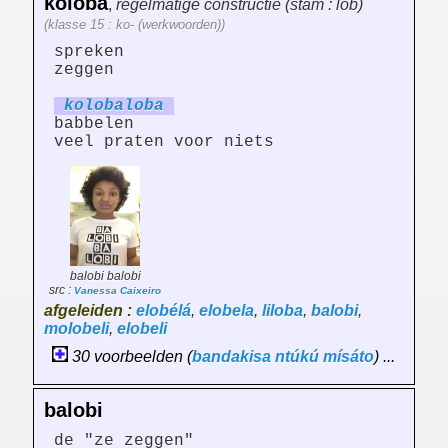
koloba
,
regelmatige constructie (stam : lob)
(klasse 15 : ko- (werkwoorden))
spreken
zeggen
kolobaloba
babbelen
veel praten voor niets
balobi balobi
src :
Vanessa Caixeiro
afgeleiden :
elobélá
,
elobela
,
liloba
,
balobi
,
molobeli
,
elobeli
30 voorbeelden (
bandakisa
ntúkú
mísáto
) ...
balobi
de "ze zeggen"