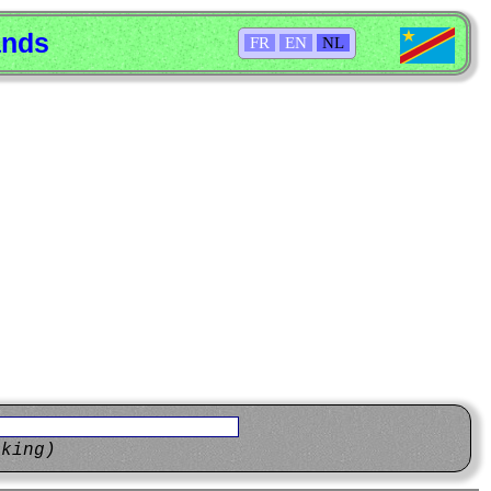
ands
FR
EN
NL
eking)