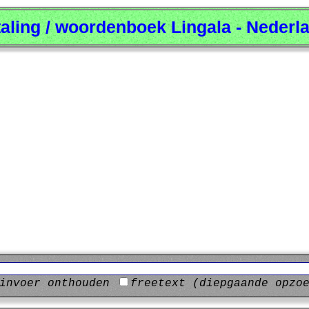
taling / woordenboek Lingala - Nederl
invoer onthouden
freetext (diepgaande opzo