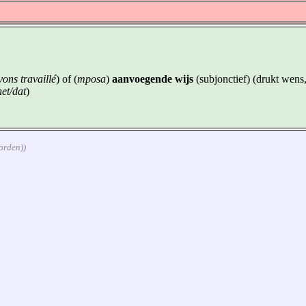
ons travaillé
) of (
mposa
)
aanvoegende wijs
(subjonctief) (drukt wens,
het/dat
)
orden))