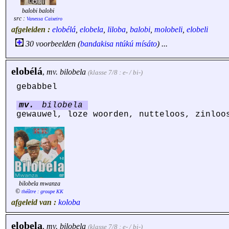
balobi balobi
src :
Vanessa Caixeiro
afgeleiden :
elobélá
,
elobela
,
liloba
,
balobi
,
molobeli
,
elobeli
30 voorbeelden (
bandakisa
ntúkú
mísáto
) ...
elobélá
,
mv.
bilobela
(klasse 7/8 : e- / bi-)
gebabbel
mv.
bilobela
gewauwel, loze woorden, nutteloos, zinloo
bilobela mwanza
©
théâtre : groupe KK
afgeleid van :
koloba
elobela
,
mv.
bilobela
(klasse 7/8 : e- / bi-)