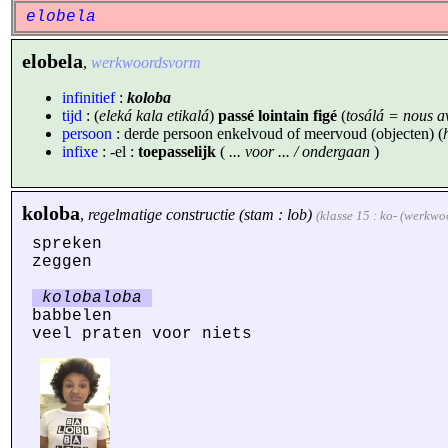
elobela
elobela
,
werkwoordsvorm
infinitief
:
koloba
tijd
: (
eleká kala etikalá
)
passé lointain figé
(
tosálá = nous av
persoon
: derde persoon enkelvoud of meervoud (objecten) (
infixe
: -el :
toepasselijk
(
... voor ... / ondergaan
)
koloba
,
regelmatige constructie (stam : lob)
(klasse 15 : ko- (werkwo
spreken
zeggen
kolobaloba
babbelen
veel praten voor niets