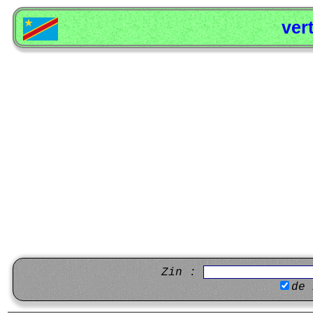
ver
Zin :
de 