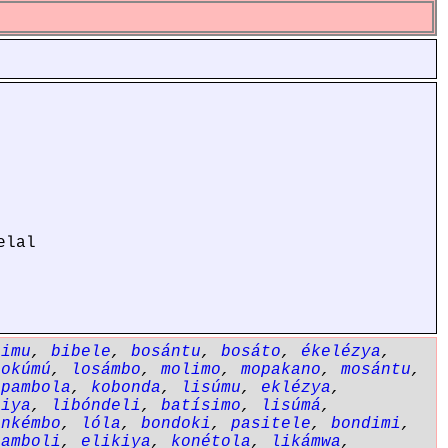
elal
simu
,
bibele
,
bosántu
,
bosáto
,
ékelézya
,
lokúmú
,
losámbo
,
molimo
,
mopakano
,
mosántu
,
opambola
,
kobonda
,
lisúmu
,
eklézya
,
siya
,
libóndeli
,
batísimo
,
lisúmá
,
,
nkémbo
,
lóla
,
bondoki
,
pasitele
,
bondimi
,
pamboli
,
elikiya
,
konétola
,
likámwa
,