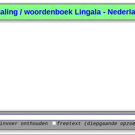
taling / woordenboek Lingala - Nederl
invoer onthouden
freetext (diepgaande opzo