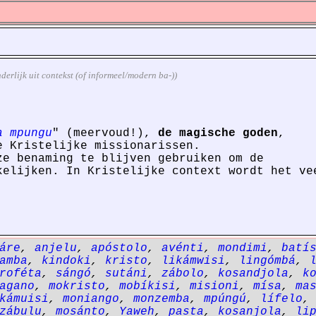
anderlijk uit contekst (of informeel/modern ba-))
a mpungu
" (meervoud!),
de magische goden
,
e Kristelijke missionarissen.
ze benaming te blijven gebruiken om de
kelijken. In Kristelijke context wordt het ve
áre
,
anjelu
,
apóstolo
,
avénti
,
mondimi
,
batí
amba
,
kindoki
,
kristo
,
likámwisi
,
lingómbá
,
roféta
,
sángó
,
sutáni
,
zábolo
,
kosandjola
,
k
agano
,
mokristo
,
mobíkisi
,
misioni
,
mísa
,
ma
kámuisi
,
moniango
,
monzemba
,
mpúngú
,
lífelo
zábulu
,
mosánto
,
Yaweh
,
pasta
,
kosanjola
,
li