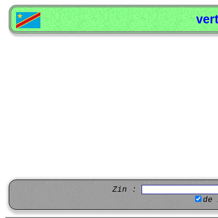
ver
Zin :
de 