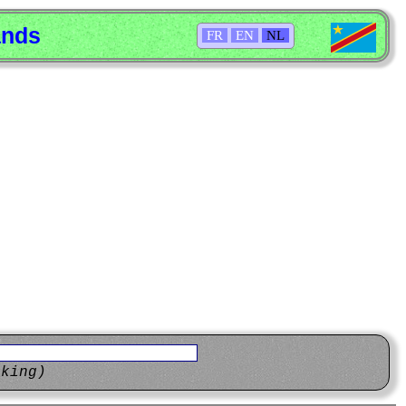
ands
FR
EN
NL
eking)