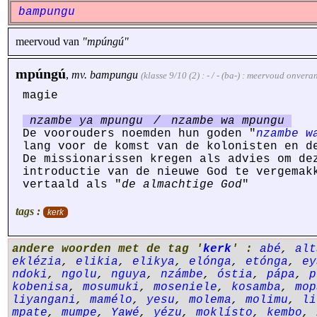
bampungu
meervoud van
"mpúngú"
mpúngú
,
mv.
bampungu
(klasse 9/10 (2) : - / - (ba-) : meervoud onver
magie
nzambe ya mpungu
/
nzambe wa mpungu
De voorouders noemden hun goden "
nzambe w
lang voor de komst van de kolonisten en d
De missionarissen kregen als advies om de
introductie van de nieuwe God te vergemak
vertaald als "
de almachtige God
"
tags :
kerk
andere woorden met de tag '
kerk
' :
abé
,
alt
eklézia
,
elikia
,
elikya
,
elónga
,
etónga
,
ey
ndoki
,
ngolu
,
nguya
,
nzámbe
,
óstia
,
pápa
,
p
kobenisa
,
mosumuki
,
moseniele
,
kosamba
,
mop
liyangani
,
mamélo
,
yesu
,
molema
,
molimu
,
li
mpate
,
mumpe
,
Yawé
,
yézu
,
moklísto
,
kembo
,