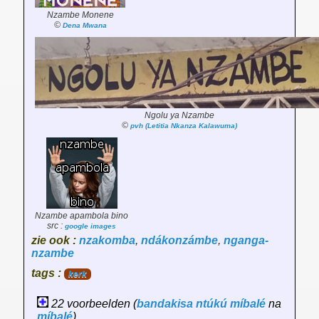
Nzambe Monene
©
Dena Mwana
Ngolu ya Nzambe
©
pvh (Letitia Nkanza Kalawuma)
Nzambe apambola bino
src :
google images
zie ook :
nzakomba
,
ndákonzámbe
,
nganga-
nzambe
tags :
kerk
22 voorbeelden (
bandakisa
ntúkú
míbalé
na
míbalé
) ...