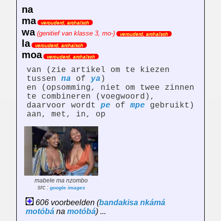
na
ma
verouderd, archaïsch
wa
(genitief van klasse 3, mo-)
verouderd, archaïsch
la
verouderd, archaïsch
moa
verouderd, archaïsch
van (zie artikel om te kiezen
tussen
na
of
ya
)
en (opsomming, niet om twee zinnen
te combineren (voegwoord),
daarvoor wordt
pe
of
mpe
gebruikt)
aan, met, in, op
mabele ma nzombo
src :
google images
606 voorbeelden (
bandakisa
nkámá
motóbá
na
motóbá
) ...