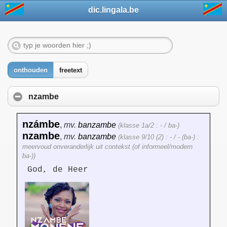
dic.lingala.be
onthouden
freetext
nzambe
nzámbe
,
mv.
banzambe
(klasse 1a/2 : - / ba-)
nzambe
,
mv.
banzambe
(klasse 9/10 (2) : - / - (ba-) :
meervoud onveranderlijk uit contekst (of informeel/modern
ba-))
God, de Heer