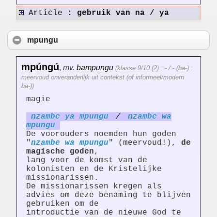
Article :
gebruik van na / ya
mpungu
mpúngú
,
mv.
bampungu
(klasse 9/10 (2) : - / - (ba-) :
meervoud onveranderlijk uit contekst (of informeel/modern
ba-))
magie
nzambe ya mpungu
/
nzambe wa
mpungu
De voorouders noemden hun goden
"
nzambe wa mpungu
" (meervoud!),
de
magische goden
,
lang voor de komst van de
kolonisten en de Kristelijke
missionarissen.
De missionarissen kregen als
advies om deze benaming te blijven
gebruiken om de
introductie van de nieuwe God te