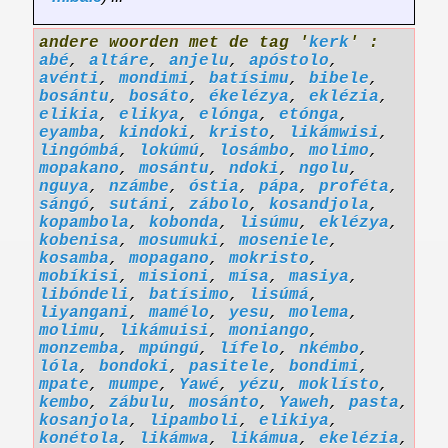
andere woorden met de tag '
kerk
' :
abé
,
altáre
,
anjelu
,
apóstolo
,
avénti
,
mondimi
,
batísimu
,
bibele
,
bosántu
,
bosáto
,
ékelézya
,
eklézia
,
elikia
,
elikya
,
elónga
,
etónga
,
eyamba
,
kindoki
,
kristo
,
likámwisi
,
lingómbá
,
lokúmú
,
losámbo
,
molimo
,
mopakano
,
mosántu
,
ndoki
,
ngolu
,
nguya
,
nzámbe
,
óstia
,
pápa
,
proféta
,
sángó
,
sutáni
,
zábolo
,
kosandjola
,
kopambola
,
kobonda
,
lisúmu
,
eklézya
,
kobenisa
,
mosumuki
,
moseniele
,
kosamba
,
mopagano
,
mokristo
,
mobíkisi
,
misioni
,
mísa
,
masiya
,
libóndeli
,
batísimo
,
lisúmá
,
liyangani
,
mamélo
,
yesu
,
molema
,
molimu
,
likámuisi
,
moniango
,
monzemba
,
mpúngú
,
lífelo
,
nkémbo
,
lóla
,
bondoki
,
pasitele
,
bondimi
,
mpate
,
mumpe
,
Yawé
,
yézu
,
moklísto
,
kembo
,
zábulu
,
mosánto
,
Yaweh
,
pasta
,
kosanjola
,
lipamboli
,
elikiya
,
konétola
,
likámwa
,
likámua
,
ekelézia
,