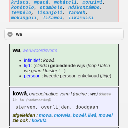
kristu
,
mpatá
,
mobáteli
,
monzimi
,
konétolo
,
etumbele
,
ndákonzámbe
,
tempélo
,
lisanjoli
,
Yahweh
,
mokangoli
,
likámoa
,
likamóisi
wa
wa
,
werkwoordsvorm
infinitief
:
kowâ
tijd
: (
etinda
)
gebiedende wijs
(
loop ! laten
we gaan ! luister ! ...
)
persoon
: tweede persoon enkelvoud (
jij/je
)
kowâ
,
onregelmatige vorm ! (racine :
we
)
(klasse
15 : ko- (werkwoorden))
sterven, overlijden, doodgaan
afgeleiden :
mowa
,
mowela
,
bowéí
,
liwá
,
mowei
zie ook :
kokufa