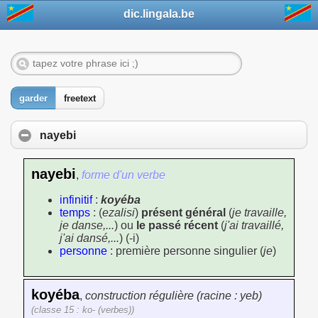
dic.lingala.be
garder
freetext
nayebi
nayebi
,
forme d'un verbe
infinitif
:
koyéba
temps
: (
ezalisi
)
présent général
(
je travaille,
je danse,...
) ou
le passé récent
(
j'ai travaillé,
j'ai dansé,...
) (-i)
personne
: première personne singulier (
je
)
koyéba
,
construction régulière (racine : yeb)
(classe 15 : ko- (verbes))