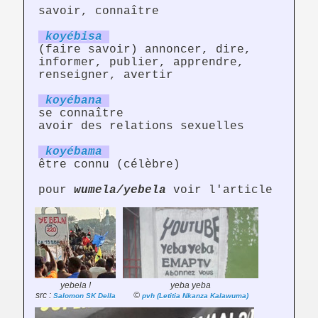
savoir, connaître
koyéb
is
a
(faire savoir) annoncer, dire,
informer, publier, apprendre,
renseigner, avertir
koyéb
an
a
se connaître
avoir des relations sexuelles
koyéb
am
a
être connu (célèbre)
pour
wumela/yebela
voir l'article
yebela !
yeba yeba
src :
©
Salomon SK Della
pvh (Letitia Nkanza Kalawuma)