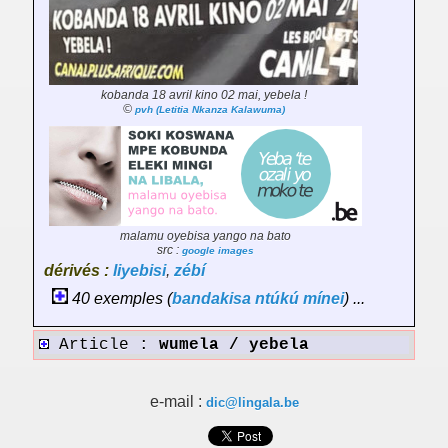
kobanda 18 avril kino 02 mai, yebela !
©
pvh (Letitia Nkanza Kalawuma)
malamu oyebisa yango na bato
src :
google images
dérivés :
liyebisi
,
zébí
40 exemples (
bandakisa
ntúkú
mínei
) ...
Article :
wumela / yebela
e-mail :
dic@lingala.be