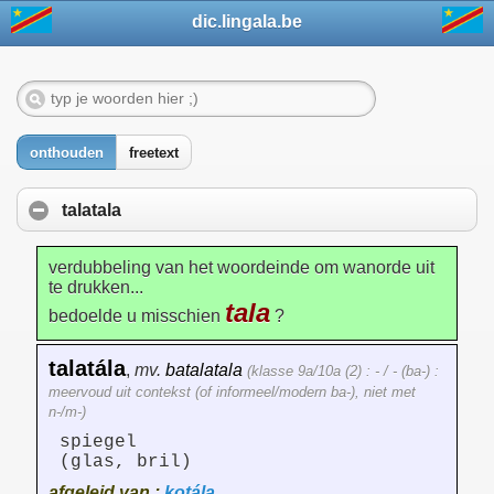
dic.lingala.be
onthouden
freetext
talatala
verdubbeling van het woordeinde om wanorde uit
te drukken...
tala
bedoelde u misschien
?
talatála
,
mv.
batalatala
(klasse 9a/10a (2) : - / - (ba-) :
meervoud uit contekst (of informeel/modern ba-), niet met
n-/m-)
spiegel
(glas, bril)
afgeleid van :
kotála