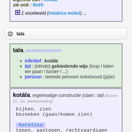
zie ook :
linéti
1 voorbeeld (
ndakisa
mókó
) ...
tala
tala
,
werkwoordsvorm
infinitief
:
kotála
tijd
: (
etinda
)
gebiedende wijs
(
loop ! laten
we gaan ! luister ! ...
)
persoon
: tweede persoon enkelvoud (
jij/je
)
kotála
,
regelmatige constructie (stam : tal)
(klasse
15 : ko- (werkwoorden))
kijken, zien
bezoeken (gaan/komen zien)
kotál
is
a
tonen, aantonen, rechtvaardigen