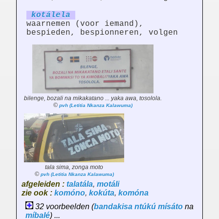
kotál
el
a
waarnemen (voor iemand),
bespieden, bespionneren, volgen
bilenge, bozali na mikakatano ... yaka awa, tosolola.
©
pvh (Letitia Nkanza Kalawuma)
tala sima, zonga moto
©
pvh (Letitia Nkanza Kalawuma)
afgeleiden :
talatála
,
motáli
zie ook :
komóno
,
kokúta
,
komóna
32 voorbeelden (
bandakisa
ntúkú
mísáto
na
míbalé
) ...