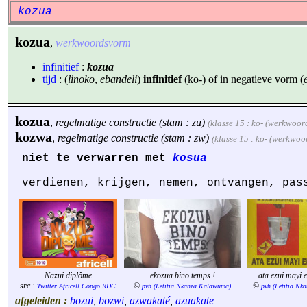
kozua
kozua
,
werkwoordsvorm
infinitief
:
kozua
tijd
: (
linoko
,
ebandeli
)
infinitief
(ko-) of in negatieve vorm (
kozua
,
regelmatige constructie (stam : zu)
(klasse 15 : ko- (werkwoor
kozwa
,
regelmatige constructie (stam : zw)
(klasse 15 : ko- (werkwoo
niet te verwarren met
kosua
verdienen, krijgen, nemen, ontvangen, pas
Nazui diplôme
ekozua bino temps !
ata ezui mayi 
src :
©
©
Twitter Africell Congo RDC
pvh (Letitia Nkanza Kalawuma)
pvh (Letitia N
afgeleiden :
bozui
,
bozwi
,
azwakaté
,
azuakate