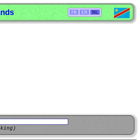
ands
FR
EN
NL
eking)