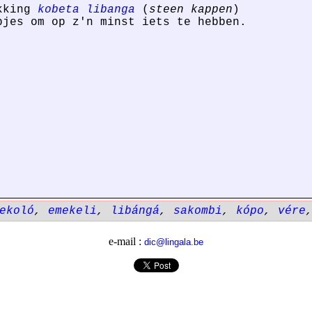
ukking
kobeta libanga
(
steen kappen
)
bjes om op z'n minst iets te hebben.
ekoló
,
emekeli
,
libángá
,
sakombi
,
kópo
,
vére
e-mail :
dic@lingala.be