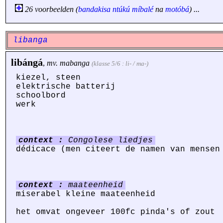
26 voorbeelden (
bandakisa
ntúkú
míbalé
na
motóbá
) ...
libanga
libángá
,
mv.
mabanga
(klasse 5/6 : li- / ma-)
kiezel, steen
elektrische batterij
schoolbord
werk
context :
Congolese liedjes
dédicace (men citeert de namen van mensen
context :
maateenheid
miserabel kleine maateenheid
het omvat ongeveer 100fc pinda's of zout