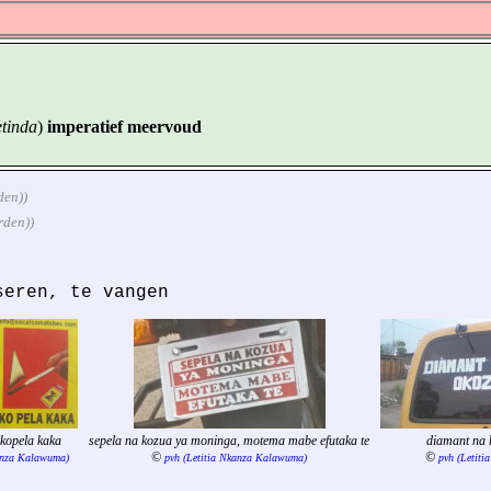
etinda
)
imperatief meervoud
den))
rden))
seren, te vangen
ekopela kaka
sepela na kozua ya moninga, motema mabe efutaka te
diamant na b
©
©
kanza Kalawuma)
pvh (Letitia Nkanza Kalawuma)
pvh (Letit