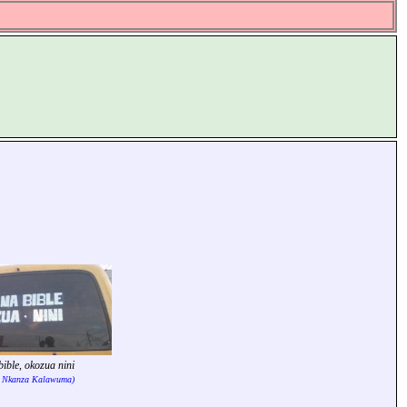
ible, okozua nini
ia Nkanza Kalawuma)