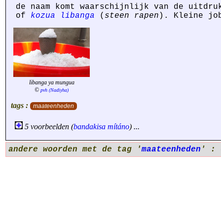
de naam komt waarschijnlijk van de uitdr
of
kozua libanga
(
steen rapen
). Kleine jo
libanga ya mungua
©
pvh (Nadiyha)
tags :
maateenheden
5 voorbeelden (
bandakisa
mítáno
) ...
andere woorden met de tag '
maateenheden
' :