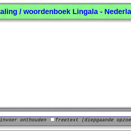
taling / woordenboek Lingala - Nederl
invoer onthouden
freetext (diepgaande opzo