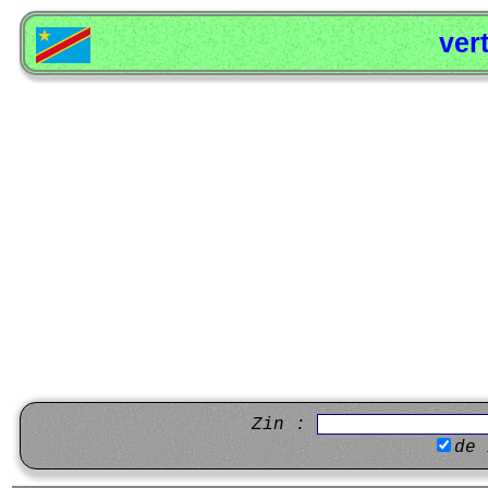
ver
Zin :
de 