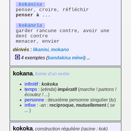
kokán
is
a
penser, croire, réfléchir
penser à ...
kokán
el
a
garder rancune contre, avoir une
dent contre
menacer, envier
dérivés :
likanisi
,
mokano
4 exemples (
bandakisa
mínei
) ...
kokana
,
forme d'un verbe
infinitif
:
kokoka
temps
: (
etinda
)
impératif
(
marche ! partons !
écoutez ! ...
)
personne
: deuxième personne singulier (
tu
)
infixe
: -an :
reciproque, mutuellement
(
se
...
)
kokoka
,
construction régulière (racine : kok)