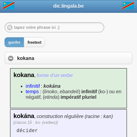
dic.lingala.be
garder
freetext
kokana
kokana
,
forme d'un verbe
infinitif
:
kokána
temps
: (
linoko
,
ebandeli
)
infinitif
(ko-) ou en
négatif, (
etinda
)
impératif pluriel
kokána
,
construction régulière (racine : kan)
(classe 15 : ko- (verbes))
décider