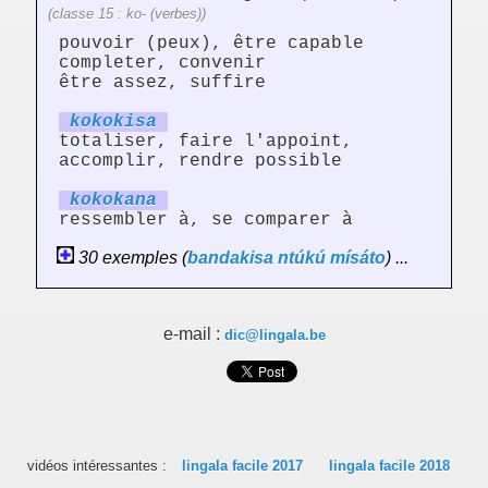
(classe 15 : ko- (verbes))
pouvoir (peux), être capable
completer, convenir
être assez, suffire
kokok
is
a
totaliser, faire l'appoint,
accomplir, rendre possible
kokok
an
a
ressembler à, se comparer à
30 exemples (
bandakisa
ntúkú
mísáto
) ...
e-mail :
dic@lingala.be
vidéos intéressantes :
lingala facile 2017
lingala facile 2018