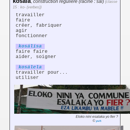
kosála
,
construction régulière (racine : sal)
(classe
15 : ko- (verbes))
travailler
faire
créer, fabriquer
agir
fonctionner
kosál
is
a
faire faire
aider, soigner
kosál
el
a
travailler pour...
utiliser
Eloko nini esalaka yo fier ?
©
pvh