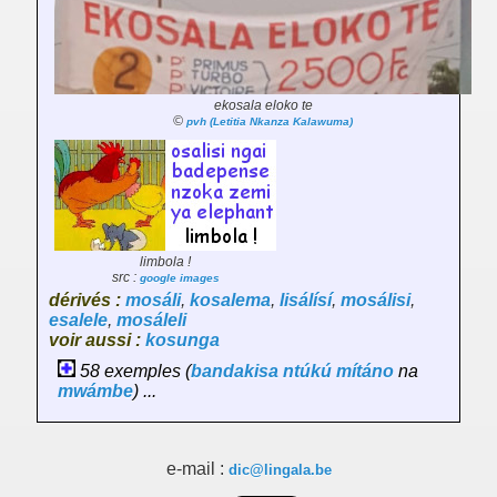
ekosala eloko te
©
pvh (Letitia Nkanza Kalawuma)
limbola !
src :
google images
dérivés :
mosáli
,
kosalema
,
lisálísí
,
mosálisi
,
esalele
,
mosáleli
voir aussi :
kosunga
58 exemples (
bandakisa
ntúkú
mítáno
na
mwámbe
) ...
e-mail :
dic@lingala.be