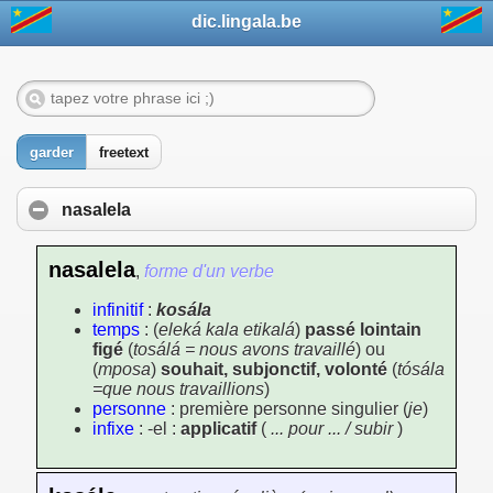
dic.lingala.be
garder
freetext
nasalela
nasalela
,
forme d'un verbe
infinitif
:
kosála
temps
: (
eleká kala etikalá
)
passé lointain
figé
(
tosálá = nous avons travaillé
) ou
(
mposa
)
souhait, subjonctif, volonté
(
tósála
=que nous travaillions
)
personne
: première personne singulier (
je
)
infixe
: -el :
applicatif
(
... pour ... / subir
)