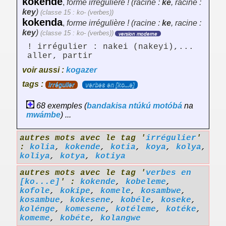
kokende
,
forme irrégulière ! (racine :
ke
, racine :
key
)
(classe 15 : ko- (verbes))
kokenda
,
forme irrégulière ! (racine :
ke
, racine :
key
)
(classe 15 : ko- (verbes))
version moderne
! irrégulier : nakei (nakeyi),...
aller, partir
voir aussi :
kogazer
tags :
irrégulier
verbes en [ko...e]
68 exemples (
bandakisa
ntúkú
motóbá
na
mwámbe
) ...
autres mots avec le tag '
irrégulier
'
:
kolia
,
kokende
,
kotia
,
koya
,
kolya
,
koliya
,
kotya
,
kotiya
autres mots avec le tag '
verbes en
[ko...e]
' :
kokende
,
kobeleme
,
kofole
,
kokipe
,
komele
,
kosambwe
,
kosambue
,
kokesene
,
kobéle
,
koseke
,
kolénge
,
komesene
,
kotéleme
,
kotéke
,
komeme
,
kobéte
,
kolangwe