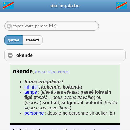
dic.lingala.be
garder
freetext
okende
okende
,
forme d'un verbe
forme irrégulière !
infinitif
:
kokende, kokenda
temps
: (
eleká kala etikalá
)
passé lointain
figé
(
tosálá = nous avons travaillé
) ou
(
mposa
)
souhait, subjonctif, volonté
(
tósála
=que nous travaillions
)
personne
: deuxième personne singulier (
tu
)