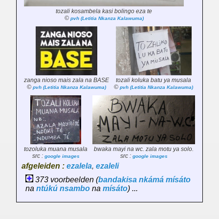
tozali kosambela kasi bolingo eza te
©
pvh (Letitia Nkanza Kalawuma)
zanga nioso
mais
zala na BASE
tozali koluka batu ya musala
©
©
pvh (Letitia Nkanza Kalawuma)
pvh (Letitia Nkanza Kalawuma)
tozoluka muana musala
bwaka mayi na wc. zala motu ya solo.
src :
src :
google images
google images
afgeleiden :
ezalela
,
ezaleli
373 voorbeelden (
bandakisa
nkámá
mísáto
na
ntúkú
nsambo
na
mísáto
) ...