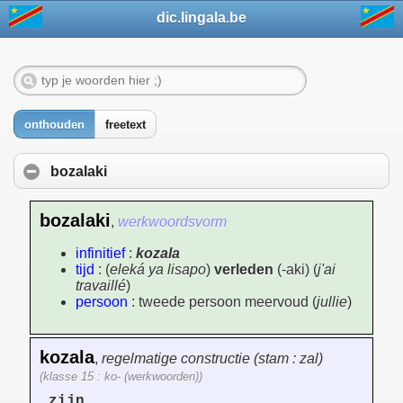
dic.lingala.be
onthouden
freetext
bozalaki
bozalaki
,
werkwoordsvorm
infinitief
:
kozala
tijd
: (
eleká ya lisapo
)
verleden
(-aki) (
j'ai
travaillé
)
persoon
: tweede persoon meervoud (
jullie
)
kozala
,
regelmatige constructie (stam : zal)
(klasse 15 : ko- (werkwoorden))
zijn