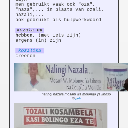
men gebruikt vaak ook "oza",
"naza",... in plaats van ozali,
nazali,...
ook gebruikt als hulpwerkwoord
kozala
na
hebben
, (met iets zijn)
ergens (in) zijn
kozal
is
a
creëren
nalingi nazala mosani wa molongo ya liboso
©
pvh